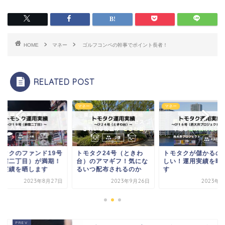
HOME
マネー
ゴルフコンペの幹事でポイント長者！
RELATED POST
ー
マネー
マネー
モタクのファンド19号
トモタク24号（ときわ
トモタクが儲かるの
新宿二丁目）が満期！
台）のアマギフ！気にな
しい！運用実績を晒
用実績を晒します
るいつ配布されるのか
す
2023年8月27日
2023年9月26日
2023年8