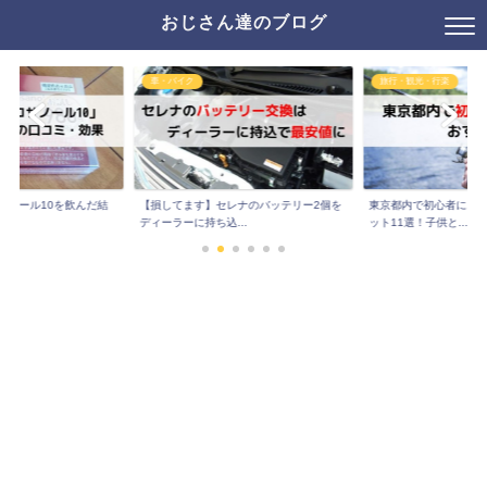
おじさん達のブログ
車・バイク
旅行・観光・行楽
サノール10を飲んだ結
【損してます】セレナのバッテリー2個を
東京都内で初心者にお
..
ディーラーに持ち込...
ット11選！子供と...