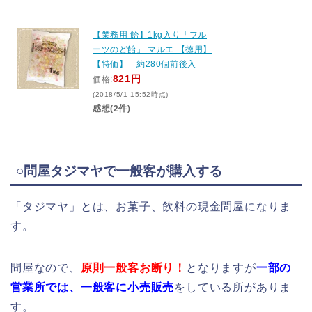
【業務用 飴】1kg入り「フル
ーツのど飴」 マルエ 【徳用】
【特価】 約280個前後入
821円
価格:
(2018/5/1 15:52時点)
感想(2件)
○問屋タジマヤで一般客が購入する
「タジマヤ」とは、お菓子、飲料の現金問屋になりま
す。
問屋なので、
原則一般客お断り！
となりますが
一部の
営業所では、一般客に小売販売
をしている所がありま
す。