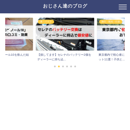
おじさん達のブログ
車・バイク
旅行・観光・行楽
サノール10を飲んだ結
【損してます】セレナのバッテリー2個を
東京都内で初心者にお
..
ディーラーに持ち込...
ット11選！子供と...