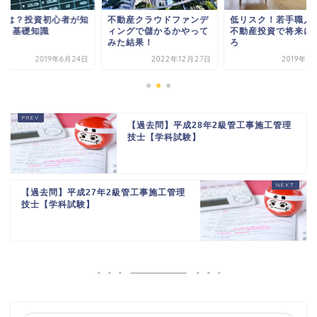
Xとは？投資初心者が知
不動産クラウドファンデ
低リスク！若手職人
べき基礎知識
ィングで儲かるかやって
不動産投資で将来に
みた結果！
ろ
2019年6月24日
2022年12月27日
2019年3
【過去問】平成28年2級管工事施工管理
技士【学科試験】
【過去問】平成27年2級管工事施工管理
技士【学科試験】