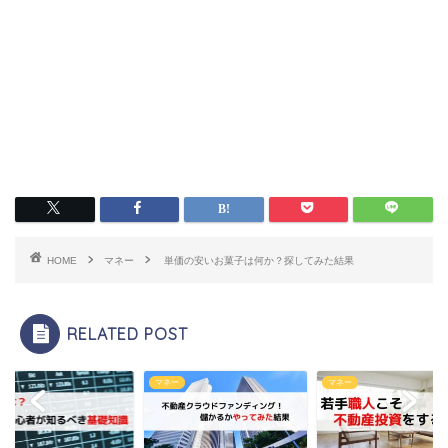
HOME
マネー
単価の安いお菓子は何か？探してみた結果
RELATED POST
ー
マネー
マネー