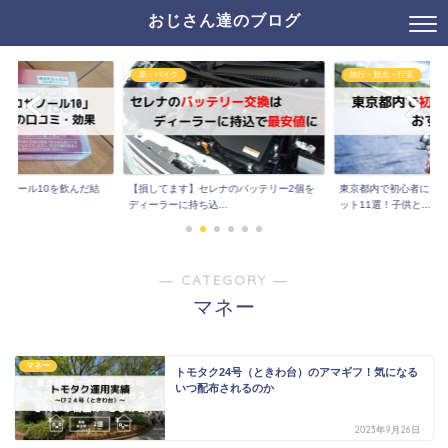
おじさん達のブログ
車・バイク
旅行・観光・行楽
サノール10を飲んだ結
【損してます】セレナのバッテリー2個を
東京都内で初心者にお
..
ディーラーに持ち込...
ット11選！子供と...
― CATEGORY ―
マネー
マネー
トモタク24号（ときわ台）のアマギフ！気になる
いつ配布されるのか
2023年9月26日