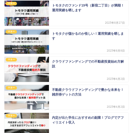
マネー
トモタクのファンド19号（新宿二丁目）が満期！
運用実績を晒します
2023年8月27日
マネー
トモタクが儲かるのか怪しい！運用実績を晒しま
す
2023年8月8日
マネー
クラウドファンディングでの不動産投資始め方解
説
2023年6月2日
マネー
不動産クラウドファンディングで豊かな未来を！
雑所得ゲットの方法
2023年6月2日
マネー
内定が出た学生におすすめの副業！ブログでアフ
ィリエイト収入