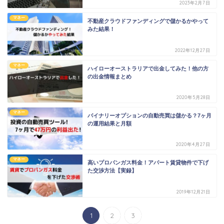
2023年2月7日
マネー
不動産クラウドファンディングで儲かるかやって
みた結果！
2022年12月27日
マネー
ハイローオーストラリアで出金してみた！他の方
の出金情報まとめ
2020年5月28日
マネー
バイナリーオプションの自動売買は儲かる？7ヶ月
の運用結果と月額
2020年4月27日
マネー
高いプロパンガス料金！アパート賃貸物件で下げ
た交渉方法【実録】
2019年12月21日
1
2
3