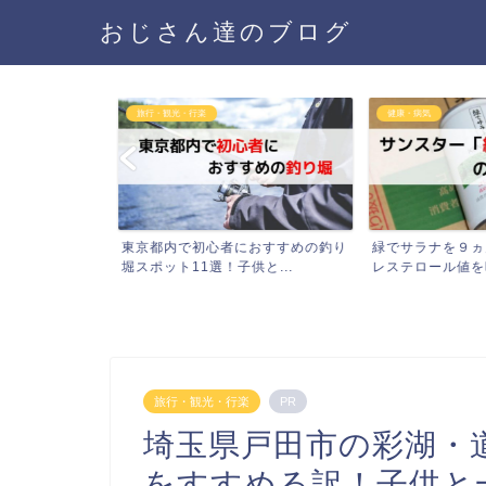
おじさん達のブログ
旅行・観光・行楽
健康・病気
ナのバッテリー
東京都内で初心者におすすめの釣り
緑でサラナを９ヵ
込...
堀スポット11選！子供と...
レステロール値を晒す
旅行・観光・行楽
PR
埼玉県戸田市の彩湖・
をすすめる訳！子供と