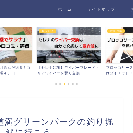
ホーム
サイトマップ
車・バイク
健康・病気
月飲んだ結果！コ
【セレナC26】ワイパーブレード・
ブロッコリース
。口...
リアワイパーを賢く交換...
けダイエット！2ヶ
道満グリーンパークの釣り堀
一緒に行こう