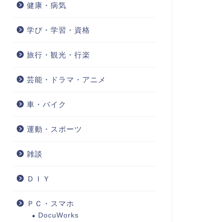
健康・病気
学び・学習・資格
旅行・観光・行楽
芸能・ドラマ・アニメ
車・バイク
運動・スポーツ
雑談
ＤＩＹ
ＰＣ・スマホ
DocuWorks