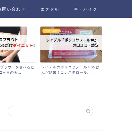
お問い合わせ
エクセル
車・バイク
健康・病気
車・バイク
プラウトを食べるだ
レイデルのポリコサノール10を飲
【損してます
月の実...
んだ結果！コレステロール...
2個をディーラ