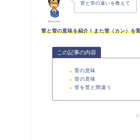
菅と管の違いを教えて
Shino40
菅と管の意味を紹介！また管（カン）を
この記事の内容
菅の意味
管の意味
管を菅と間違う
ス