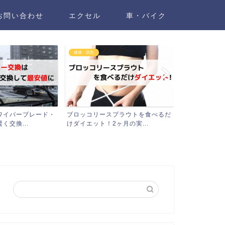
お問い合わせ
エクセル
車・バイク
健康・病気
車・バイク
プラウトを食べるだ
レイデルのポリコサノール10を飲
【損してます
月の実...
んだ結果！コレステロール...
2個をディーラ