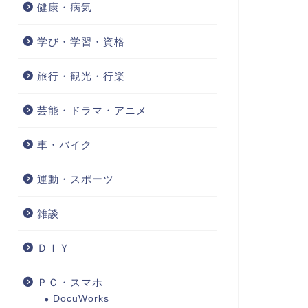
健康・病気
学び・学習・資格
旅行・観光・行楽
芸能・ドラマ・アニメ
車・バイク
運動・スポーツ
雑談
ＤＩＹ
ＰＣ・スマホ
DocuWorks