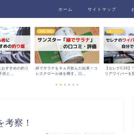
ホーム
サイトマップ
車・バイク
健康・病気
月飲んだ結果！コ
【セレナC26】ワイパーブレード・
ブロッコリース
。口...
リアワイパーを賢く交換...
けダイエット！2ヶ
を考察！