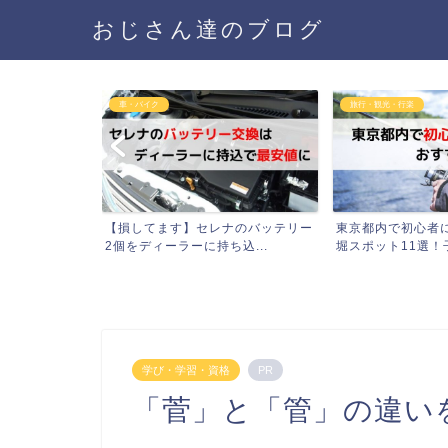
おじさん達のブログ
旅行・観光・行楽
健康・病気
ナのバッテリー
東京都内で初心者におすすめの釣り
緑でサラナを９ヵ
込...
堀スポット11選！子供と...
レステロール値を晒す
学び・学習・資格
PR
「菅」と「管」の違い