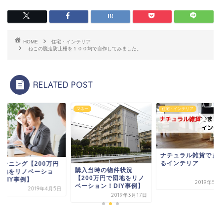
HOME
住宅・インテリア
ねこの脱走防止柵を１００均で自作してみました。
RELATED POST
ー
マネー
住宅・インテリア
ナチュラル雑貨でま
るインテリア
ランニング【200万円
購入当時の物件状況
団地をリノベーショ
【200万円で団地をリノ
！DIY事例】
2019年5
ベーション！DIY事例】
2019年4月5日
2019年3月17日