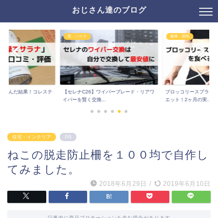
おじさん達のブログ
車・バイク
健康・病気
月飲んだ結果！コレステ
【セレナC26】ワイパーブレード・リアワ
ブロッコリースプラウ
..
イパーを賢く交換...
エット！2ヶ月の実...
住宅・インテリア
PR
ねこの脱走防止柵を１００均で自作し
てみました。
2018年6月29日
/
2019年6月10日
記事内に商品プロモーションを含む場合があります