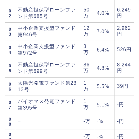
不動産担保型ローンファ
50
6,249
0
4.0%
万
円
2
ンド第685号
中小企業支援型ファンド
12
2,962
0
7.0%
万
円
3
第946号
中小企業支援型ファンド
3
0
526円
6.4%
万
4
第972号
不動産担保型ローンファ
86
8,244
0
4.8%
万
円
5
ンド第699号
太陽光発電ファンド第23
1
0
39円
5.5%
万
6
13号
バイオマス発電ファンド
1
0
-円
5.1%
万
7
第395号
0
-万
-円
–
-%
8
0
-万
-円
–
-%