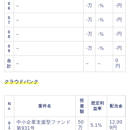
0
-万
-円
–
-%
6
0
-万
-円
–
-%
7
0
-万
-円
–
-%
8
0
-万
-円
–
-%
9
0
合
–
–
–
円
計
クラウドバンク
投
想定利
N
案件名
資
配当金
o
益率
額
中小企業支援型ファンド
50
12,00
0
5.1%
万
9円
1
第931号