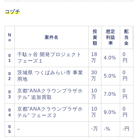
コヅチ
投
想定
配
N
案件名
資
利益
当
o
額
率
金
千駄ヶ谷 開発プロジェクト
18
0
0
4.0%
万
円
1
フェーズ１
茨城県 つくばみらい市 事業
30
0
0
5.0%
万
円
2
用地
京都“ANAクラウンプラザホ
10
0
0
7.0%
万
円
3
テル” 追加買取
京都”ANAクラウンプラザホ
10
0
0
9.0%
万
円
4
テル” フェーズ２
0
-万
-円
–
-%
5