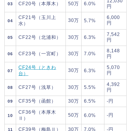
12,030
CF20号（本厚木）
50万
6.0%
03
円
CF21号（玉川上
6,000
30万
5.7%
04
円
水）
7,542
CF22号（北浦和）
30万
6.3%
05
円
8,148
CF23号（一宮町）
30万
7.0%
06
円
CF24号（ときわ
5,070
30万
6.3%
07
円
台）
4,392
CF27号（浅草）
30万
5.5%
08
円
CF35号（函館）
30万
6.5%
-円
09
CF36号（本厚木
50万
-円
6.0%
10
Ⅱ）
CF39号（梅島Ⅱ）
30万
7.0%
-円
11