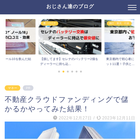
おじさん達のブログ
旅行・観光・行楽
健康・病気
セレナのバッテリー2個を
東京都内で初心者におすすめの釣り堀スポ
緑でサラナを９ヵ月
込...
ット11選！子供と...
ロール値を晒す。口..
マネー
PR
不動産クラウドファンディングで儲
かるかやってみた結果！
2022年12月27日
/
2023年12月11日