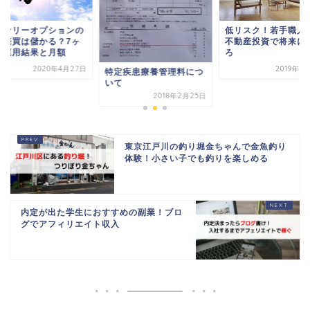
低リスク！若手職人こそ
バイナリーオプシ
不動産投資で将来に備え
自動売買は儲かる
ろ
月の運用結果と月
2019年3月14日
2020
特定疾患療養管理料につ
いて
2018年2月25日
東京江戸川の釣り堀金ちゃんで金魚釣り
体験！小さい子でも釣りを楽しめる
内定が出た学生におすすめの副業！ブロ
グでアフィリエイト収入