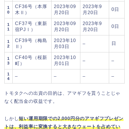
CF36号（本厚
2023年09
2023年9
1
0日
0
木Ⅱ）
月20日
月20日
CF37号（東新
2023年09
2023年9
1
0日
1
宿PJⅠ）
月20日
月20日
CF39号（梅島
2023年10
1
日
–
2
Ⅱ）
月03日
CF40号（桜新
2023年10
1
–
–
3
町）
月01日
1
–
–
–
–
4
トモタクへの出資の目的は、アマギフを貰うことじゃ
なく配当金の収益です。
しかし
短い運用期限での2,000円分のアマギフプレゼン
トは、利益率に変換すると大きなウェートを占めてい