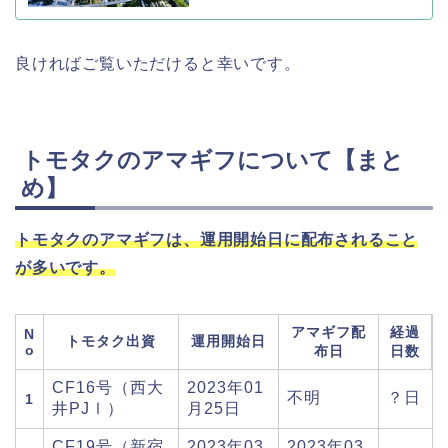
良ければご覧いただけると幸いです。
トモタクのアマギフについて【まと
め】
トモタクのアマギフは、運用開始日に配布されること
が多いです。
アマギフ配
経過
N
トモタク出資
運用開始日
o
布日
日数
CF16号（西大
2023年01
不明
？日
1
井PJⅠ）
月25日
CF19号（新宿
2023年03
2023年03