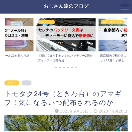
おじさん達のブログ
車・バイク
旅行・観光・行楽
サノール10を飲んだ結
【損してます】セレナのバッテリー2個を
東京都内で初心者にお
..
ディーラーに持ち込...
ット11選！子供と...
マネー
PR
トモタク24号（ときわ台）のアマギ
フ！気になるいつ配布されるのか
2023年9月26日
/
2023年9月28日