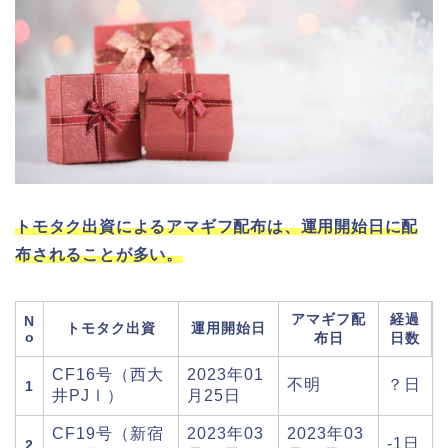
トモタク出資によるアマギフ配布は、運用開始日に配
布されることが多い。
アマギフ配
経過
N
トモタク出資
運用開始日
o
布日
日数
CF16号（西大
2023年01
不明
？日
1
井PJⅠ）
月25日
CF19号（新宿
2023年03
2023年03
-1日
2