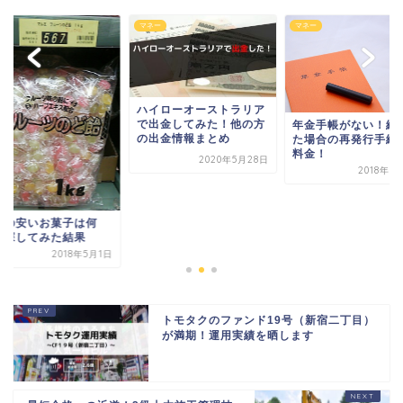
ー
マネー
マネー
ハイローオーストラリア
で出金してみた！他の方
年金手帳がない！紛
の出金情報まとめ
た場合の再発行手続
料金！
2020年5月28日
2018年7
価の安いお菓子は何
？探してみた結果
2018年5月1日
トモタクのファンド19号（新宿二丁目）
が満期！運用実績を晒します