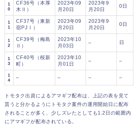
CF36号（本厚
2023年09
2023年9
1
0日
0
木Ⅱ）
月20日
月20日
CF37号（東新
2023年09
2023年9
1
0日
1
宿PJⅠ）
月20日
月20日
CF39号（梅島
2023年10
1
日
–
2
Ⅱ）
月03日
CF40号（桜新
2023年10
1
–
–
3
町）
月01日
1
–
–
–
–
4
トモタク出資によるアマギフ配布は、上記の表を見て
貰うと分かるようにトモタク案件の運用開始日に配布
されることが多く、少しズレたとしても1.2日の範囲内
にアマギフが配布されている。