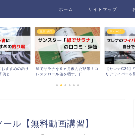
ホーム
サイトマップ
車・バイク
健康・病気
月飲んだ結果！コ
【セレナC26】ワイパーブレード・
ブロッコリース
。口...
リアワイパーを賢く交換...
けダイエット！2ヶ
ツール【無料動画講習】