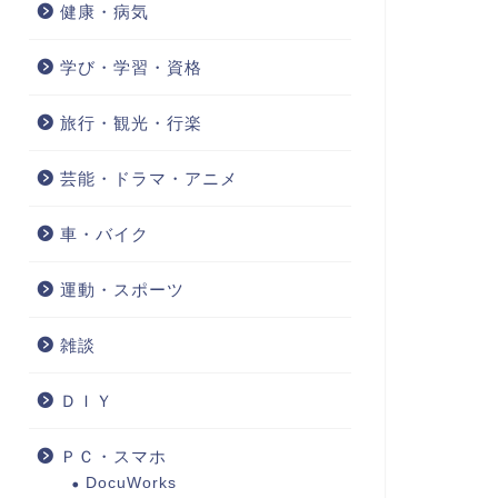
健康・病気
学び・学習・資格
旅行・観光・行楽
芸能・ドラマ・アニメ
車・バイク
運動・スポーツ
雑談
ＤＩＹ
ＰＣ・スマホ
DocuWorks