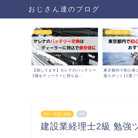
おじさん達のブログ
旅行・観光・行楽
健康・病気
ナのバッテリー
東京都内で初心者におすすめの釣り
緑でサラナを９ヵ
込...
堀スポット11選！子供と...
レステロール値を晒す
学び・学習・資格
PR
建設業経理士2級 勉強