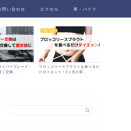
お問い合わせ
エクセル
車・バイク
健康・病気
車・バイク
プラウトを食べるだ
レイデルのポリコサノール10を飲
【損してます
月の実...
んだ結果！コレステロール...
2個をディーラ