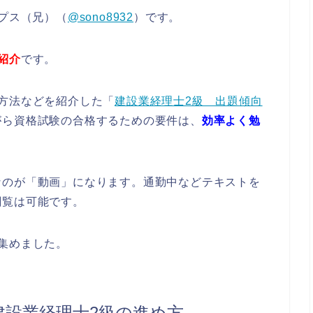
ップス（兄）（
@sono8932
）です。
紹介
です。
方法などを紹介した「
建設業経理士2級 出題傾向
がら資格試験の合格するための要件は、
効率よく勉
なのが「動画」になります。通勤中などテキストを
閲覧は可能です。
集めました。
建設業経理士2級の進め方