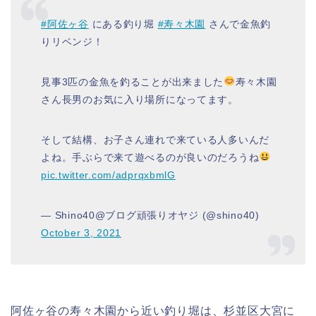
#阿佐ヶ谷
にある釣り堀
#寿々木園
さんで金魚釣
りリベンジ！
見事3匹の金魚を釣ることが出来ました
寿々木園
さん長男のお気に入り場所になってます。
そして結構、お子さん連れで来ている人多いんだ
よね。手ぶらで来て遊べるのが良いのだろうね
pic.twitter.com/adprqxbmlG
— Shino40@ブログ頑張りオヤジ (@shino40)
October 3, 2021
阿佐ヶ谷の寿々木園から近い釣り堀は、杉並区大宮に