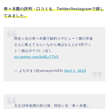
寿々木園の評判・口コミを、Twitter/Instagramで探し
てみました。
阿佐ヶ谷の寿々木園で娘釣りデビュー！隣の常連
さんに教えてもらいながら俺はなんとか2匹ゲッ
ト！娘はボウズ( ノД`)…
pic.twitter.com/ljqBLr7ThS
— よちやま (@yamayochi55)
April 1, 2018
大正18年創業の釣り堀、阿佐ヶ谷「寿々木園」。