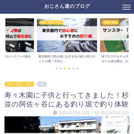
おじさん達のブログ
旅行・観光・行楽
健康・病気
レナのバッテリー2個を
東京都内で初心者におすすめの釣り堀スポ
緑でサラナを９ヵ月飲
..
ット11選！子供と...
ロール値を晒す。口...
旅行・観光・行楽
PR
寿々木園に子供と行ってきました！杉
並の阿佐ヶ谷にある釣り堀で釣り体験
2021年10月10日
/
2022年5月13日