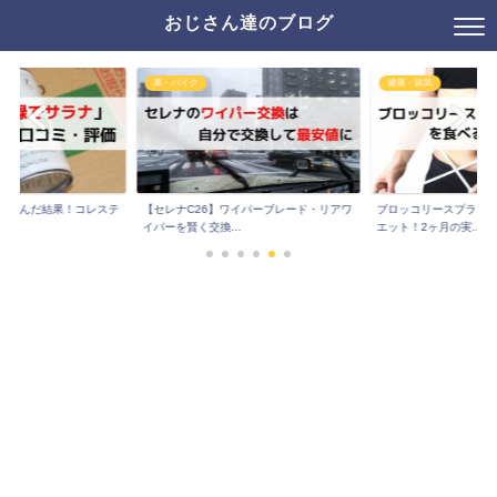
おじさん達のブログ
車・バイク
健康・病気
月飲んだ結果！コレステ
【セレナC26】ワイパーブレード・リアワ
ブロッコリースプラウ
..
イパーを賢く交換...
エット！2ヶ月の実...