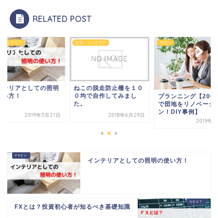
RELATED POST
・インテリア
住宅・インテリア
マネー
ンテリアとしての照明
ねこの脱走防止柵を１０
使い方！
０均で自作してみまし
プランニング【200
た。
で団地をリノベーシ
ン！DIY事例】
2019年5月21日
2018年6月29日
2019年
インテリアとしての照明の使い方！
FXとは？投資初心者が知るべき基礎知識