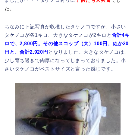
ましたが・・・タケノコ狩りに
子供たち大興奮
でし
た。
ちなみに下記写真が収穫したタケノコですが、小さい
タケノコが各1キロ、大きなタケノコが2キロと
合計4キ
ロで、2,800円。その他スコップ（大）100円、ぬか20
円と、合計2,920円
となりました。大きなタケノコは、
少し育ち過ぎで肉厚になってしまっておりました。小
さいタケノコがベストサイズと言った感じです。