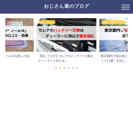
おじさん達のブログ
車・バイク
旅行・観光・行楽
サノール10を飲んだ結
【損してます】セレナのバッテリー2個を
東京都内で初心者にお
..
ディーラーに持ち込...
ット11選！子供と...