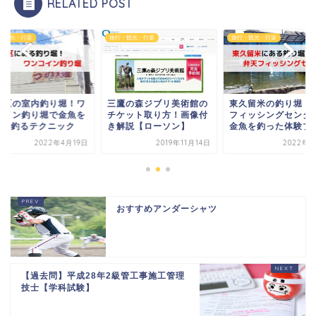
RELATED POST
・観光・行楽
旅行・観光・行楽
旅行・観光・行楽
馬区の室内釣り堀！ワ
三鷹の森ジブリ美術館の
東久留米の釣り堀！
コイン釣り堀で金魚を
チケット取り方！画像付
フィッシングセンタ
00匹釣るテクニック
き解説【ローソン】
金魚を釣った体験ブ
2022年4月19日
2019年11月14日
2022年4
おすすめアンダーシャツ
【過去問】平成28年2級管工事施工管理
技士【学科試験】