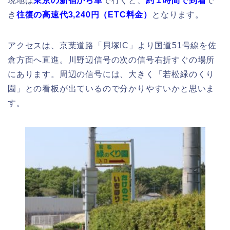
現地は
東京の新宿から車
で行くと、
約１
時間で到着
で
き
往復の高速代3,240円（ETC料金）
となります。
アクセスは、京葉道路「貝塚IC」より国道51号線を佐
倉方面へ直進。川野辺信号の次の信号右折すぐの場所
にあります。周辺の信号には、大きく「若松緑のくり
園」との看板が出ているので分かりやすいかと思いま
す。